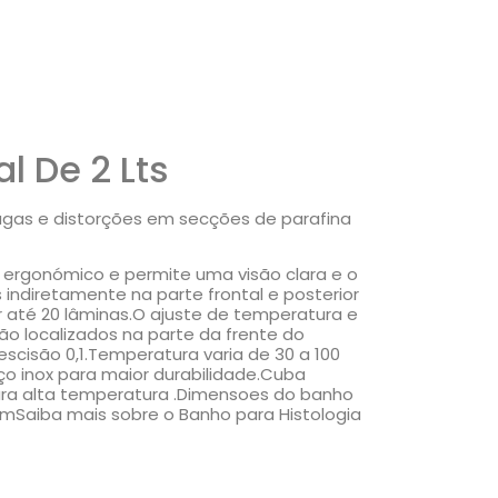
l De 2 Lts
ugas e distorções em secções de parafina
o ergonómico e permite uma visão clara e o
indiretamente na parte frontal e posterior
até 20 lâminas.O ajuste de temperatura e
tão localizados na parte da frente do
scisão 0,1.Temperatura varia de 30 a 100
ço inox para maior durabilidade.Cuba
para alta temperatura .Dimensoes do banho
aiba mais sobre o Banho para Histologia