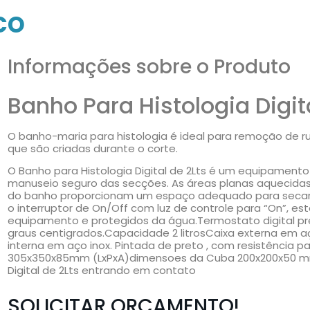
co
Informações sobre o Produto
Banho Para Histologia Digita
O banho-maria para histologia é ideal para remoção de r
que são criadas durante o corte.
O Banho para Histologia Digital de 2Lts é um equipament
manuseio seguro das secções. As áreas planas aquecidas 
do banho proporcionam um espaço adequado para secar 
o interruptor de On/Off com luz de controle para “On”, es
equipamento e protegidos da água.Termostato digital pre
graus centigrados.Capacidade 2 litrosCaixa externa em a
interna em aço inox. Pintada de preto , com resistência 
305x350x85mm (LxPxA)dimensoes da Cuba 200x200x50 mmS
Digital de 2Lts entrando em contato
SOLICITAR ORÇAMENTO!