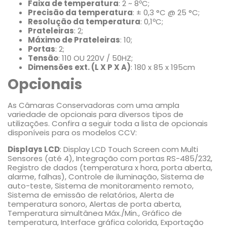
Faixa de temperatura
: 2 ~ 8ºC;
Precisão da temperatura
: ± 0,3 °C @ 25 °C;
Resolução da temperatura
: 0,1ºC;
Prateleiras
: 2;
Máximo de Prateleiras
: 10;
Portas
: 2;
Tensão
: 110 OU 220V / 50HZ;
Dimensões ext. (L X P X A)
: 180 x 85 x 195cm
Opcionais
As Câmaras Conservadoras com uma ampla
variedade de opcionais para diversos tipos de
utilizações. Confira a seguir toda a lista de opcionais
disponíveis para os modelos CCV:
Displays LCD
: Display LCD Touch Screen com Multi
Sensores (até 4), Integração com portas RS-485/232,
Registro de dados (temperatura x hora, porta aberta,
alarme, falhas), Controle de iluminação, Sistema de
auto-teste, Sistema de monitoramento remoto,
Sistema de emissão de relatórios, Alerta de
temperatura sonoro, Alertas de porta aberta,
Temperatura simultânea Máx./Min., Gráfico de
temperatura, Interface gráfica colorida, Exportação