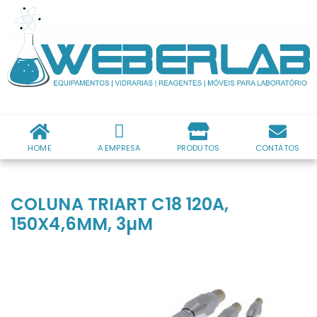
HOME
A EMPRESA
PRODUTOS
CONTATOS
COLUNA TRIART C18 120A,
150X4,6MM, 3µM