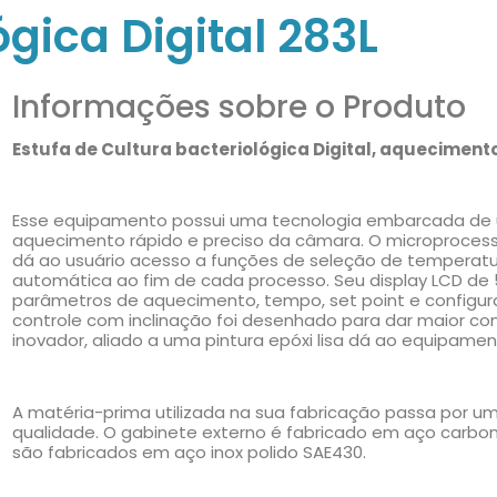
ógica Digital 283L
Informações sobre o Produto
Estufa de Cultura bacteriológica Digital, aqueciment
Esse equipamento possui uma tecnologia embarcada de 
aquecimento rápido e preciso da câmara. O microproces
dá ao usuário acesso a funções de seleção de temperatu
automática ao fim de cada processo. Seu display LCD de 5
parâmetros de aquecimento, tempo, set point e configur
controle com inclinação foi desenhado para dar maior c
inovador, aliado a uma pintura epóxi lisa dá ao equipamen
A matéria-prima utilizada na sua fabricação passa por u
qualidade. O gabinete externo é fabricado em aço carbono
são fabricados em aço inox polido SAE430.