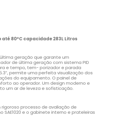
o até 80ºC capacidade 283L Litros
última geração que garante um
sador de última geração com sistema PID
ra e tempo, tem- porizador e parada
.3”, permite uma perfeita visualização dos
ações do equipamento. O painel de
onforto ao operador. Um design moderno e
to um ar de leveza e sofisticação.
m rigoroso processo de avaliação de
 SAE1020 e o gabinete interno e prateleiras