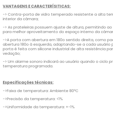
VANTAGENS
E CARACTERÍSITICAS
:
-> Contra-porta de vidro temperado resistente a alta te
interior da câmara;
-> As prateleiras possuem ajuste de altura, permitindo ao u
para melhor aproveitamento do espaço interno da câmar
->A porta com abertura em 180o sentido direita, como pad
abertura 180o à esquerda, adaptando-se a cada usuário par
porta é feita com silicone industrial de alta resistência 
vedação;
-> Um alarme sonoro indicará ao usuário quando o ciclo p
temperatura programada.
Especificações técnicas:
->Faixa de temperatura: Ambiente 80ºC
->Precisão da temperatura: <1%
->Uniformidade da temperatura: +-1%