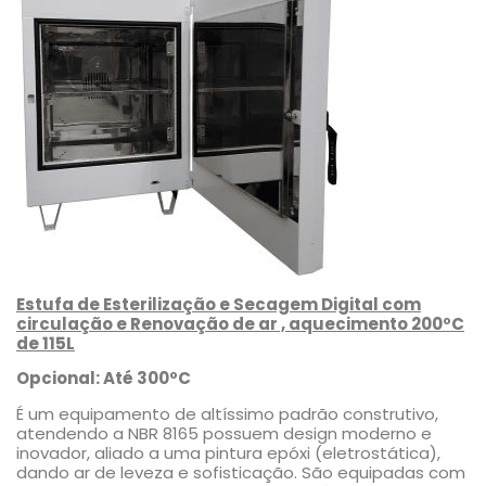
Estufa de Esterilização e Secagem Digital com
circulação e Renovação de ar , aquecimento 200ºC
de 115L
Opcional: Até 300ºC
É um equipamento de altíssimo padrão construtivo,
atendendo a NBR 8165 possuem design moderno e
inovador, aliado a uma pintura epóxi (eletrostática),
dando ar de leveza e sofisticação. São equipadas com