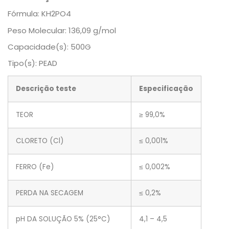
Fórmula:
KH2PO4
Peso Molecular:
136,09 g/mol
Capacidade(s):
500G
Tipo(s):
PEAD
Descrição teste
Especificação
TEOR
≥ 99,0%
CLORETO (Cl)
≤ 0,001%
FERRO (Fe)
≤ 0,002%
PERDA NA SECAGEM
≤ 0,2%
pH DA SOLUÇÃO 5% (25°C)
4,1 – 4,5