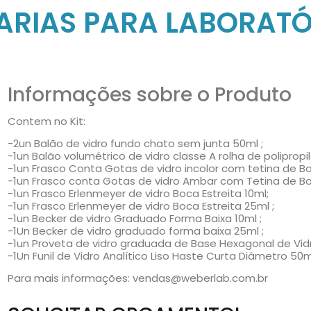
DRARIAS PARA LABORATÓ
Informações sobre o Produto
Contem no Kit:
-2un Balão de vidro fundo chato sem junta 50ml ;
-1un Balão volumétrico de vidro classe A rolha de polipropi
-1un Frasco Conta Gotas de vidro incolor com tetina de B
-1un Frasco conta Gotas de vidro Ambar com Tetina de Bo
-1un Frasco Erlenmeyer de vidro Boca Estreita 10ml;
-1un Frasco Erlenmeyer de vidro Boca Estreita 25ml ;
-1un Becker de vidro Graduado Forma Baixa 10ml ;
-1Un Becker de vidro graduado forma baixa 25ml ;
-1un Proveta de vidro graduada de Base Hexagonal de Vidr
-1Un Funil de Vidro Analítico Liso Haste Curta Diâmetro 
Para mais informações:
vendas@weberlab.com.br