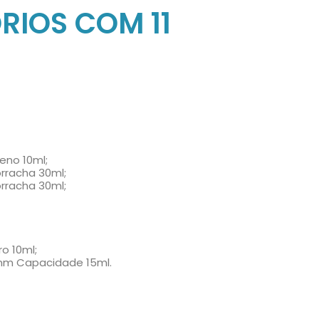
RIOS COM 11
leno 10ml;
orracha 30ml;
rracha 30ml;
o 10ml;
50mm Capacidade 15ml.