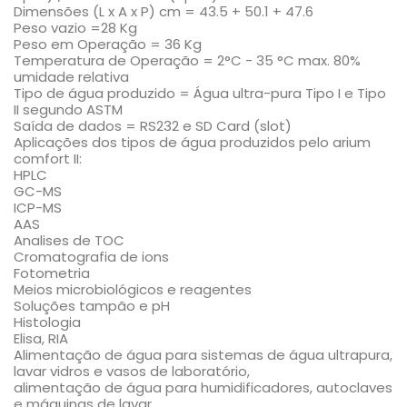
Dimensões (L x A x P) cm = 43.5 + 50.1 + 47.6
Peso vazio =28 Kg
Peso em Operação = 36 Kg
Temperatura de Operação = 2°C - 35 °C max. 80%
umidade relativa
Tipo de água produzido = Água ultra-pura Tipo I e Tipo
II segundo ASTM
Saída de dados = RS232 e SD Card (slot)
Aplicações dos tipos de água produzidos pelo arium
comfort II:
HPLC
GC-MS
ICP-MS
AAS
Analises de TOC
Cromatografia de ions
Fotometria
Meios microbiológicos e reagentes
Soluções tampão e pH
Histologia
Elisa, RIA
Alimentação de água para sistemas de água ultrapura,
lavar vidros e vasos de laboratório,
alimentação de água para humidificadores, autoclaves
e máquinas de lavar.