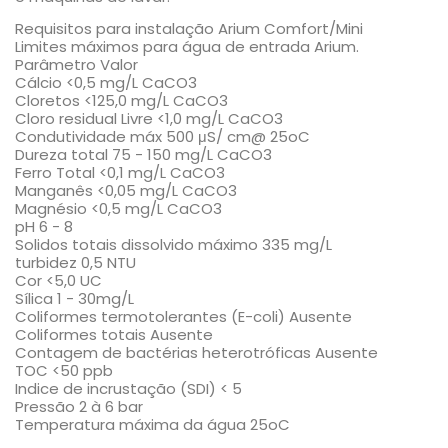
Requisitos para instalação Arium Comfort/Mini
Limites máximos para água de entrada Arium.
Parâmetro Valor
Cálcio <0,5 mg/L CaCO3
Cloretos <125,0 mg/L CaCO3
Cloro residual Livre <1,0 mg/L CaCO3
Condutividade máx 500 μS/ cm@ 25oC
Dureza total 75 - 150 mg/L CaCO3
Ferro Total <0,1 mg/L CaCO3
Manganês <0,05 mg/L CaCO3
Magnésio <0,5 mg/L CaCO3
pH 6 - 8
Solidos totais dissolvido máximo 335 mg/L
turbidez 0,5 NTU
Cor <5,0 UC
Sílica 1 - 30mg/L
Coliformes termotolerantes (E-coli) Ausente
Coliformes totais Ausente
Contagem de bactérias heterotróficas Ausente
TOC <50 ppb
Indice de incrustação (SDI) < 5
Pressão 2 à 6 bar
Temperatura máxima da água 25oC