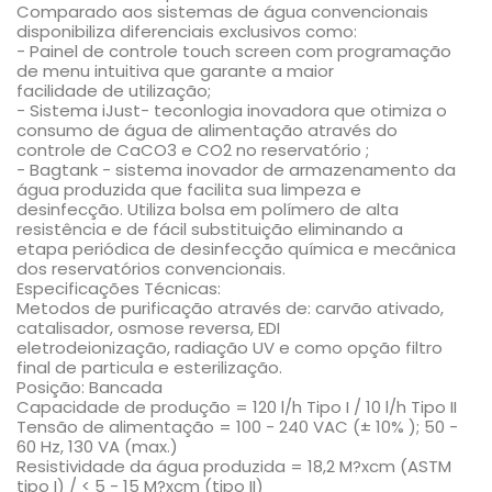
Comparado aos sistemas de água convencionais
disponibiliza diferenciais exclusivos como:
- Painel de controle touch screen com programação
de menu intuitiva que garante a maior
facilidade de utilização;
- Sistema iJust- teconlogia inovadora que otimiza o
consumo de água de alimentação através do
controle de CaCO3 e CO2 no reservatório ;
- Bagtank - sistema inovador de armazenamento da
água produzida que facilita sua limpeza e
desinfecção. Utiliza bolsa em polímero de alta
resistência e de fácil substituição eliminando a
etapa periódica de desinfecção química e mecânica
dos reservatórios convencionais.
Especificações Técnicas:
Metodos de purificação através de: carvão ativado,
catalisador, osmose reversa, EDI
eletrodeionização, radiação UV e como opção filtro
final de particula e esterilização.
Posição: Bancada
Capacidade de produção = 120 l/h Tipo I / 10 l/h Tipo II
Tensão de alimentação = 100 - 240 VAC (± 10% ); 50 -
60 Hz, 130 VA (max.)
Resistividade da água produzida = 18,2 M?xcm (ASTM
tipo I) / < 5 - 15 M?xcm (tipo II)