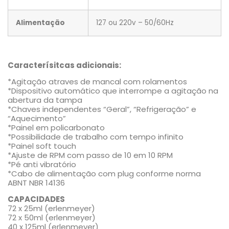
Alimentação
127 ou 220v – 50/60Hz
Caracterísitcas adicionais:
*Agitação atraves de mancal com rolamentos
*Dispositivo automático que interrompe a agitação na
abertura da tampa
*Chaves independentes “Geral”, “Refrigeração” e
“Aquecimento”
*Painel em policarbonato
*Possibilidade de trabalho com tempo infinito
*Painel soft touch
*Ajuste de RPM com passo de 10 em 10 RPM
*Pé anti vibratório
*Cabo de alimentação com plug conforme norma
ABNT NBR 14136
CAPACIDADES
72 x 25ml (erlenmeyer)
72 x 50ml (erlenmeyer)
40 x 125ml (erlenmeyer)