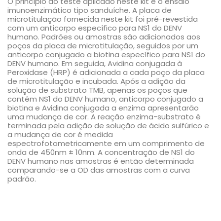
O princípio do teste aplicado neste kit é o ensaio
imunoenzimático tipo sanduíche. A placa de
microtitulação fornecida neste kit foi pré-revestida
com um anticorpo específico para NS1 do DENV
humano. Padrões ou amostras são adicionados aos
poços da placa de microtitulação, seguidos por um
anticorpo conjugado a biotina específico para NS1 do
DENV humano. Em seguida, Avidina conjugada à
Peroxidase (HRP) é adicionada a cada poço da placa
de microtitulação e incubada. Após a adição da
solução de substrato TMB, apenas os poços que
contêm NS1 do DENV humano, anticorpo conjugado a
biotina e Avidina conjugada a enzima apresentarão
uma mudança de cor. A reação enzima-substrato é
terminada pela adição de solução de ácido sulfúrico e
a mudança de cor é medida
espectrofotometricamente em um comprimento de
onda de 450nm ± 10nm. A concentração de NS1 do
DENV humano nas amostras é então determinada
comparando-se a OD das amostras com a curva
padrão.